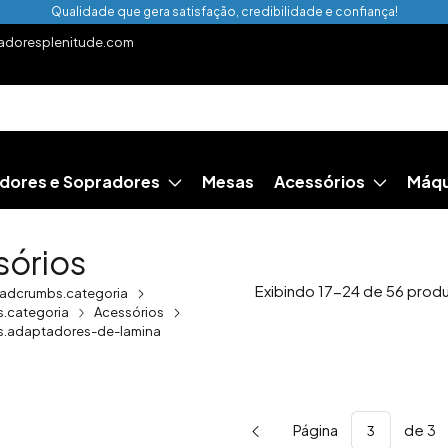
Qualidade que gera satisfação, credibilidade e confiança!
doresplenitude.com
dores e Sopradores
Mesas
Acessórios
Máqu
sórios
Exibindo 17-24 de 56 prod
adcrumbs.categoria
.categoria
Acessórios
.adaptadores-de-lamina
Página
de 3