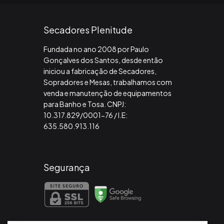
Secadores Plenitude
Fundada no ano 2008 por Paulo
Gonçalves dos Santos, desde então
iniciou a fabricação de Secadores,
Sopradores e Mesas, trabalhamos com
venda e manutenção de equipamentos
para Banho e Tosa. CNPJ:
10.317.829/0001-76 / I.E:
635.580.913.116
Segurança