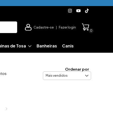
Cadastre-se
|
Fazer login
0
inas de Tosa
Banheiras
Canis
Ordenar por
utos