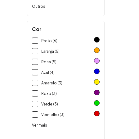
Outros
Cor
Preto (6)
Laranja (5)
Rosa (5)
Azul (4)
Amarelo (3)
Roxo (3)
Verde (3)
Vermelho (3)
Ver mais