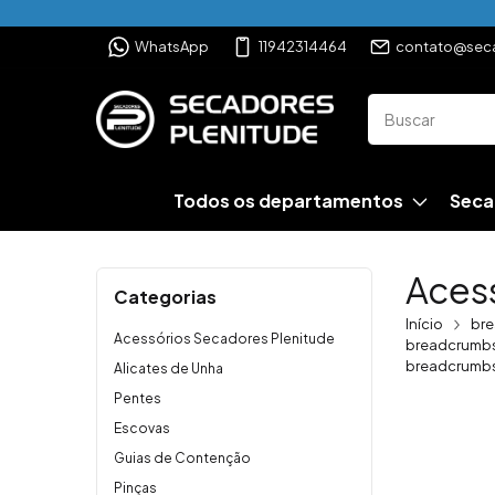
WhatsApp
11942314464
contato@seca
Todos os departamentos
Seca
Aces
Categorias
Início
bre
Acessórios Secadores Plenitude
breadcrumbs
breadcrumbs
Alicates de Unha
Pentes
Escovas
Guias de Contenção
Pinças