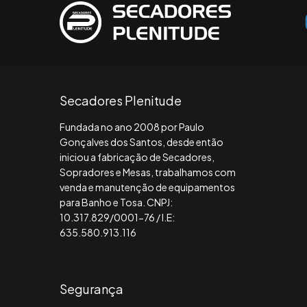
Secadores Plenitude
Fundada no ano 2008 por Paulo
Gonçalves dos Santos, desde então
iniciou a fabricação de Secadores,
Sopradores e Mesas, trabalhamos com
venda e manutenção de equipamentos
para Banho e Tosa. CNPJ:
10.317.829/0001-76 / I.E:
635.580.913.116
Segurança