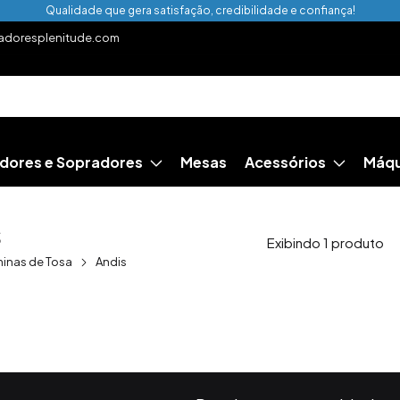
Qualidade que gera satisfação, credibilidade e confiança!
doresplenitude.com
dores e Sopradores
Mesas
Acessórios
Máqu
s
Exibindo 1 produto
inas de Tosa
Andis