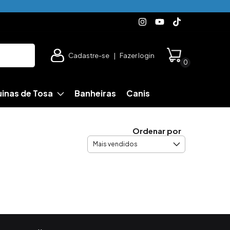
Cadastre-se
|
Fazer login
0
inas de Tosa
Banheiras
Canis
Ordenar por