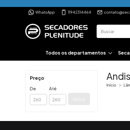
WhatsApp
11942314464
contato@seca
Todos os departamentos
Seca
Andi
Preço
Início
Lâm
De
Até
Aplicar