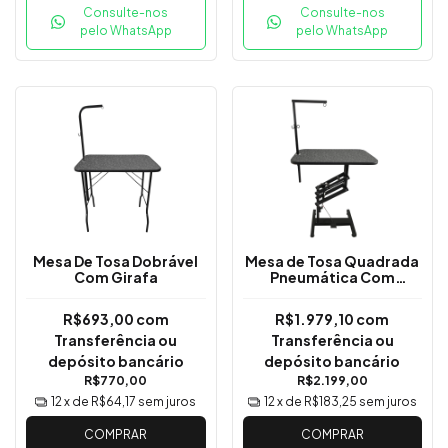
Consulte-nos
Consulte-nos
pelo WhatsApp
pelo WhatsApp
Mesa De Tosa Dobrável
Mesa de Tosa Quadrada
Com Girafa
Pneumática Com
Regulagem de Altura
Modelo: Com
R$693,00
com
R$1.979,10
com
Regulagem De Altura
Transferência ou
Transferência ou
Pneumática - Tampo
80cm X 50cm
depósito bancário
depósito bancário
R$770,00
R$2.199,00
12
x de
R$64,17
sem juros
12
x de
R$183,25
sem juros
COMPRAR
COMPRAR