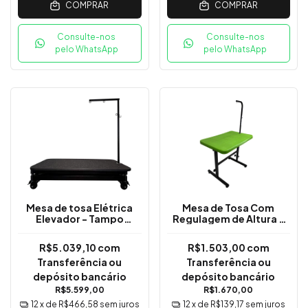
COMPRAR
COMPRAR
Consulte-nos
Consulte-nos
pelo WhatsApp
pelo WhatsApp
Mesa de tosa Elétrica
Mesa de Tosa Com
Elevador - Tampo
Regulagem de Altura e
110x60cm
Tampo Rotomoldado
R$5.039,10
com
R$1.503,00
com
Transferência ou
Transferência ou
depósito bancário
depósito bancário
R$5.599,00
R$1.670,00
12
x de
R$466,58
sem juros
12
x de
R$139,17
sem juros