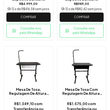
R$4.999,00
R$989,00
12
x de
R$416,58
sem juros
12
x de
R$82,42
sem juros
COMPRAR
COMPRAR
Consulte-nos
Consulte-nos
pelo WhatsApp
pelo WhatsApp
Mesa De Tosa,
Mesa De Tosa Com
Regulagem De Altura,
Regulagem De Altura,
Gavetas Brancas E
Gavetas Pretas E Girafa
Girafa - 110x60cm
- 90x60cm
R$1.349,10
com
R$1.575,00
com
Transferência ou
Transferência ou