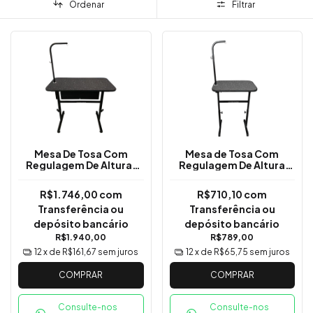
Ordenar
Filtrar
Mesa De Tosa Com
Mesa de Tosa Com
Regulagem De Altura,
Regulagem De Altura
Gavetas Pretas E Girafa
(Pequena)
- 110x60cm
R$1.746,00
com
R$710,10
com
Transferência ou
Transferência ou
depósito bancário
depósito bancário
R$1.940,00
R$789,00
12
x de
R$161,67
sem juros
12
x de
R$65,75
sem juros
COMPRAR
COMPRAR
Consulte-nos
Consulte-nos