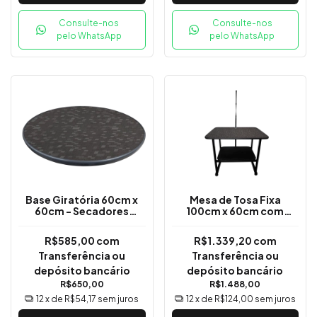
Consulte-nos
Consulte-nos
pelo WhatsApp
pelo WhatsApp
Base Giratória 60cm x
Mesa de Tosa Fixa
60cm - Secadores
100cm x 60cm com
Plenitude
Girafa Central -
Plenitude
R$585,00
com
R$1.339,20
com
Transferência ou
Transferência ou
depósito bancário
depósito bancário
R$650,00
R$1.488,00
12
x de
R$54,17
sem juros
12
x de
R$124,00
sem juros