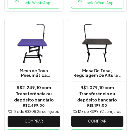
pelo WhatsApp
pelo WhatsApp
Mesa de Tosa
Mesa De Tosa,
Pneumática
Regulagem De Altura E
Rotomoldada com
Girafa - 110x60cm
regulagem de altura -
R$2.249,10
com
R$1.079,10
com
Tampo 90cm x 60cm
Transferência ou
Transferência ou
depósito bancário
depósito bancário
R$2.499,00
R$1.199,00
12
x de
R$208,25
sem juros
12
x de
R$99,92
sem juros
COMPRAR
COMPRAR