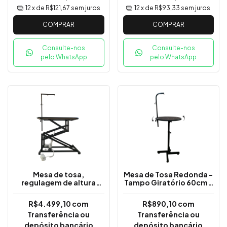
12
x de
R$121,67
sem juros
12
x de
R$93,33
sem juros
COMPRAR
COMPRAR
Consulte-nos
Consulte-nos
pelo WhatsApp
pelo WhatsApp
Mesa de tosa,
Mesa de Tosa Redonda -
regulagem de altura
Tampo Giratório 60cm -
elétrica - Tampo
Regulagem de Altura
110x60cm
R$4.499,10
com
R$890,10
com
Transferência ou
Transferência ou
depósito bancário
depósito bancário