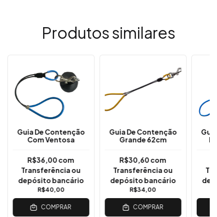
Produtos similares
Guia De Contenção
Guia De Contenção
Gui
Com Ventosa
Grande 62cm
P
R$36,00
com
R$30,60
com
R
Transferência ou
Transferência ou
Tra
depósito bancário
depósito bancário
dep
R$40,00
R$34,00
COMPRAR
COMPRAR