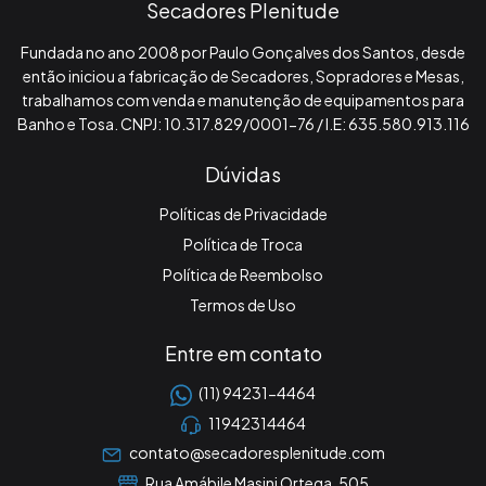
Secadores Plenitude
Fundada no ano 2008 por Paulo Gonçalves dos Santos, desde
então iniciou a fabricação de Secadores, Sopradores e Mesas,
trabalhamos com venda e manutenção de equipamentos para
Banho e Tosa. CNPJ: 10.317.829/0001-76 / I.E: 635.580.913.116
Dúvidas
Políticas de Privacidade
Política de Troca
Política de Reembolso
Termos de Uso
Entre em contato
(11) 94231-4464
11942314464
contato@secadoresplenitude.com
Rua Amábile Masini Ortega, 505