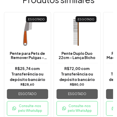
ESGOTADO
ESGOTADO
Pente para Pets de
Pente Duplo Duo
Pe
Remover Pulgas -
22cm - Lança Bicho
Maciç
Lança Bicho
R$25,74
com
R$72,00
com
R
Transferência ou
Transferência ou
Tra
depósito bancário
depósito bancário
dep
R$28,60
R$80,00
ESGOTADO
ESGOTADO
Consulte-nos
Consulte-nos
pelo WhatsApp
pelo WhatsApp