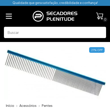
Qualidade que gera satisfação, credibilidade e confiança!
0
21
%
OFF
Início
Acessórios
Pentes